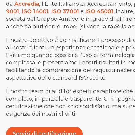
da
Accredia
, l’Ente Italiano di Accreditamento,
9001
,
ISO 14001
,
ISO 37001
e
ISO 45001
. Inoltr
società del Gruppo Amtivo, è in grado di offrire 
anche da altri enti europei (si veda la tabella a
I
l nostro obiettivo è demistificare il processo di c
ai nostri clienti un’esperienza eccezionale e pri
Evitiamo quando possibile l’uso di terminolog
complessa, e presentiamo i nostri risultati in mo
facilitando la comprensione dei requisiti necess
aspettative dello standard ISO scelto.
Il nostro team di auditor esperti garantisce che 
completo,
imparziale
e trasparente. Ci impegnia
certificazione che non solo soddisfano, ma supe
esigenze dei nostri clienti.
Servizi di certificazione