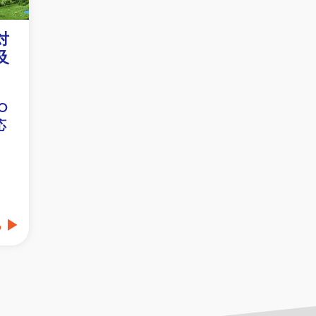
対
及
O
応
る