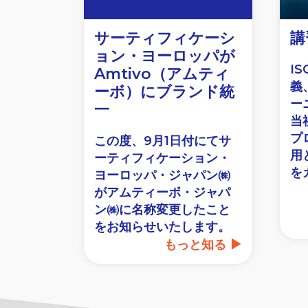
サーティフィケーシ
講
ョン・ヨーロッパが
I
Amtivo（アムティ
義
ーボ）にブランド統
ー
一
当
プ
この度、9月1日付にてサ
用
ーティフィケーション・
を
ヨーロッパ・ジャパン㈱
がアムティーボ・ジャパ
ン㈱に名称変更したこと
をお知らせいたします。
もっと知る