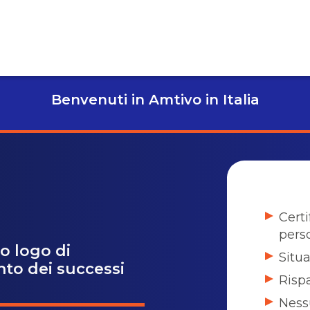
Benvenuti in Amtivo in Italia
Certi
pers
o logo di
Situa
nto dei successi
Risp
Ness