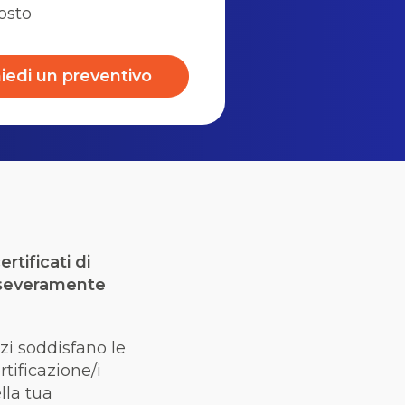
osto
iedi un preventivo
rtificati di
è severamente
zi soddisfano le
rtificazione/i
lla tua