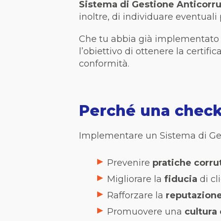
Sistema di Gestione Anticorru
inoltre, di individuare eventuali 
Che tu abbia già implementato i
l’obiettivo di ottenere la certif
conformità.
Perché una checkl
Implementare un Sistema di Gest
Prevenire
pratiche corru
Migliorare la
fiducia
di cl
Rafforzare la
reputazion
Promuovere una
cultura