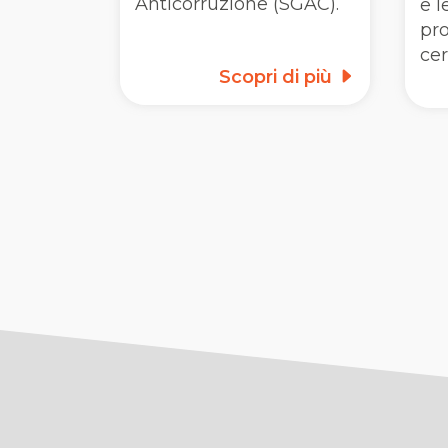
Anticorruzione (SGAC).
e l
pro
cer
Scopri di più