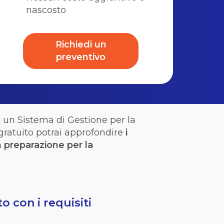
nascosto
Richiedi un
preventivo
e
un Sistema di
Gestione
per la
gratuito
potrai
approfondire
i
n
preparazione
per la
o con i requisiti