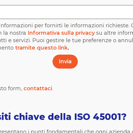
nformazioni per fornirti le informazioni richieste.
 la nostra
Informativa sulla privacy
su altre info
dotti e servizi. Puoi gestire le tue preferenze o annu
mento
tramite questo link
.
sto
form
,
contattaci
.
siti chiave della ISO 45001?
ppresentano i punti fondamentali che ogni aziend