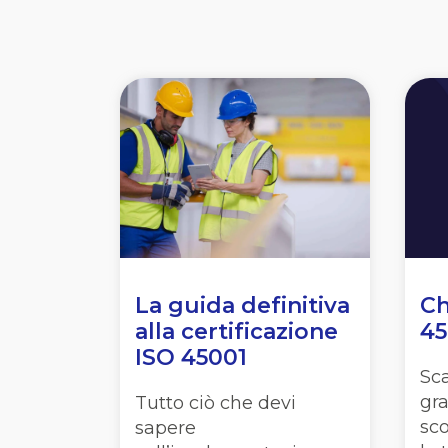
La guida definitiva
Ch
alla certificazione
45
ISO 45001
Sca
gra
Tutto ciò che devi
sco
sapere