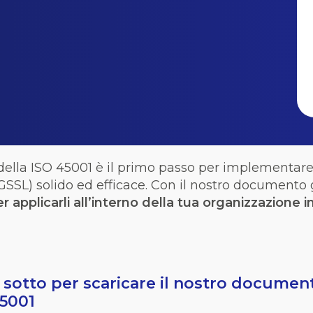
della
ISO 45001 è il primo
passo
per
implementar
GSSL)
solido
ed
efficace
.
Con il nostro
documento
er
applicarli
all’interno
della
tua
organizzazione
i
i sotto per scaricare il nostro document
45001