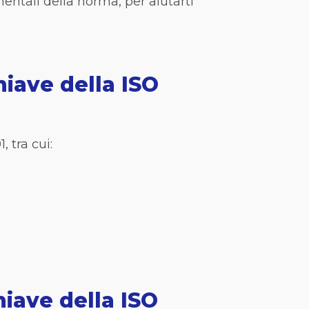
entali della norma, per aiutarti
hiave della ISO
 tra cui:
hiave della ISO