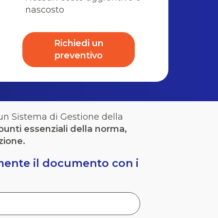
nascosto
Richiedi un
preventivo
un Sistema di Gestione della
punti essenziali
dell
a norma
,
zione.
tamente il documento con i