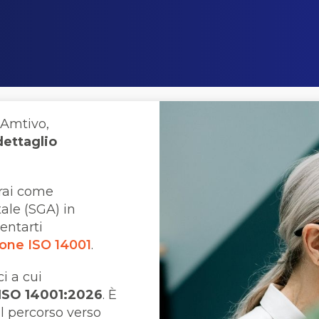
i Amtivo,
ettaglio
rai come
ale (SGA) in
entarti
ione ISO 14001
.
i a cui
a ISO 14001:2026
. È
l percorso verso