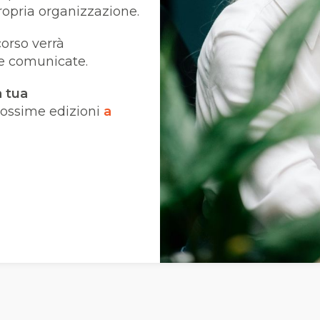
propria organizzazione.
 corso verrà
e comunicate.
 tua
prossime edizioni
a